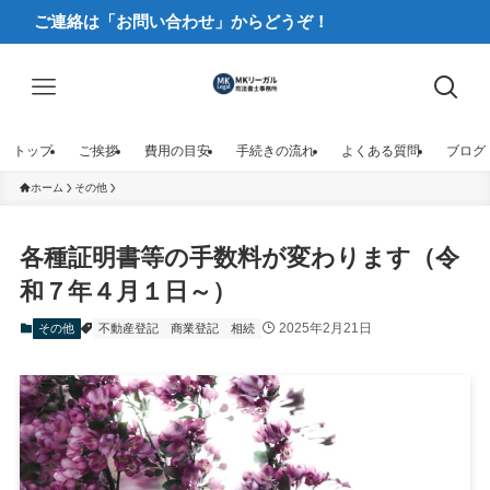
ご連絡は「お問い合わせ」からどうぞ！
トップ
ご挨拶
費用の目安
手続きの流れ
よくある質問
ブログ
ホーム
その他
各種証明書等の手数料が変わります（令
和７年４月１日～）
2025年2月21日
その他
不動産登記
商業登記
相続