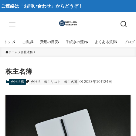
連絡は「お問い合わせ」からどうぞ！
トップ
ご挨拶
費用の目安
手続きの流れ
よくある質問
ブログ
ホーム
会社法務
株主名簿
2023年10月24日
会社法務
会社法
株主リスト
株主名簿