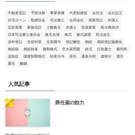
不動産登記
予防法務
事業承継
代表取締役
会社法
会社設立
住宅ローン
取締役会
司法書士
合同会社
商業登記
外国人
定款変更
家族信託
少数株主
弁護士
役員変更
抵当権抹消
日本司法書士連合会
株主名簿
株式
株式譲渡
民法改正
渉外登記
生前対策
生前贈与
登記懈怠
相続
相続登記義務化
相続税
相続財産
種類株式
空き家問題
終活
行政書士
裁判所
認知症
譲渡制限株式
財産分与
辞任
遺産分割
遺留分
遺言
重任
離婚
人気記事
辞任届の効力