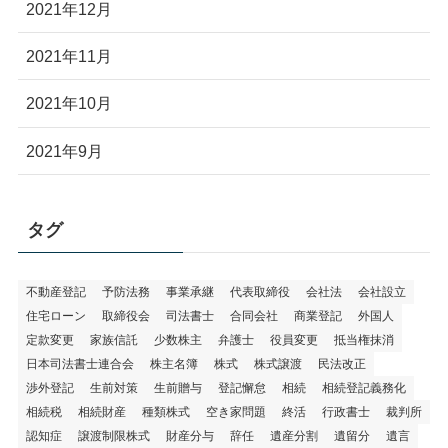
2021年12月
2021年11月
2021年10月
2021年9月
タグ
不動産登記
予防法務
事業承継
代表取締役
会社法
会社設立
住宅ローン
取締役会
司法書士
合同会社
商業登記
外国人
定款変更
家族信託
少数株主
弁護士
役員変更
抵当権抹消
日本司法書士連合会
株主名簿
株式
株式譲渡
民法改正
渉外登記
生前対策
生前贈与
登記懈怠
相続
相続登記義務化
相続税
相続財産
種類株式
空き家問題
終活
行政書士
裁判所
認知症
譲渡制限株式
財産分与
辞任
遺産分割
遺留分
遺言