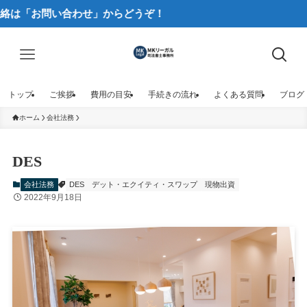
お問い合わせ」からどうぞ！
トップ
ご挨拶
費用の目安
手続きの流れ
よくある質問
ブログ
ホーム
会社法務
DES
会社法務
DES
デット・エクイティ・スワップ
現物出資
2022年9月18日