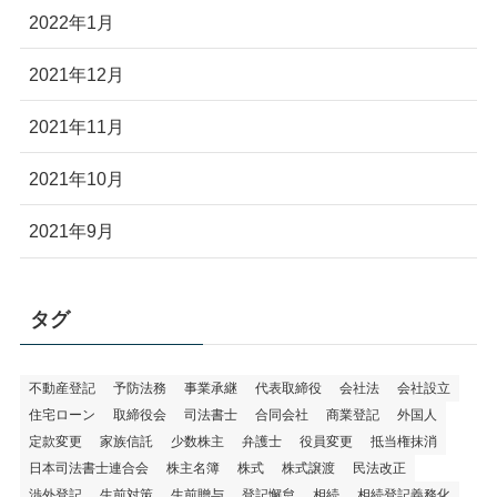
2022年1月
2021年12月
2021年11月
2021年10月
2021年9月
タグ
不動産登記
予防法務
事業承継
代表取締役
会社法
会社設立
住宅ローン
取締役会
司法書士
合同会社
商業登記
外国人
定款変更
家族信託
少数株主
弁護士
役員変更
抵当権抹消
日本司法書士連合会
株主名簿
株式
株式譲渡
民法改正
渉外登記
生前対策
生前贈与
登記懈怠
相続
相続登記義務化