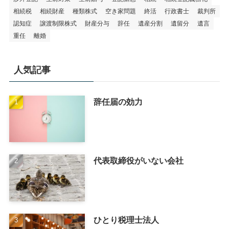
相続税
相続財産
種類株式
空き家問題
終活
行政書士
裁判所
認知症
譲渡制限株式
財産分与
辞任
遺産分割
遺留分
遺言
重任
離婚
人気記事
辞任届の効力
代表取締役がいない会社
ひとり税理士法人