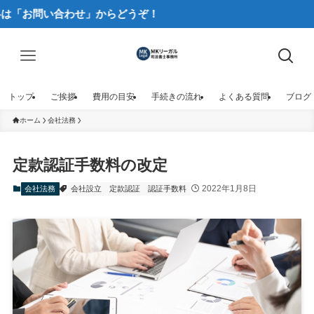
問い合わせ」からどうぞ！
トップ
ご挨拶
費用の目安
手続きの流れ
よくある質問
ブログ
ホーム
会社法務
定款認証手数料の改定
2022年1月8日
会社法務
会社設立
定款認証
認証手数料